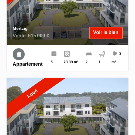
Mertzig
Voir le bien
Vente
615 000 €
3
5
73.39 m²
2
1
m²
Appartement
Loué