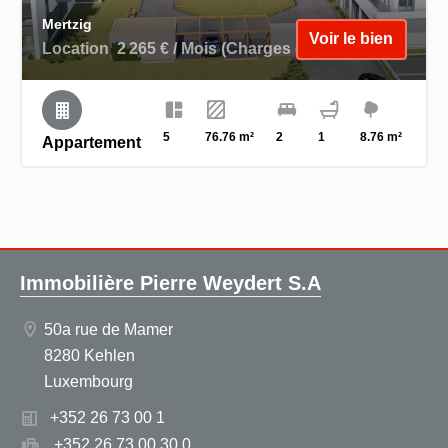
Mertzig
Voir le bien
Location
2 265 € / Mois (Charges comprises)
5
76.76 m²
2
1
8.76 m²
Appartement
Immobilière Pierre Weydert S.A
50a rue de Mamer
8280 Kehlen
Luxembourg
+352 26 73 00 1
+352 26 73 00 30 0