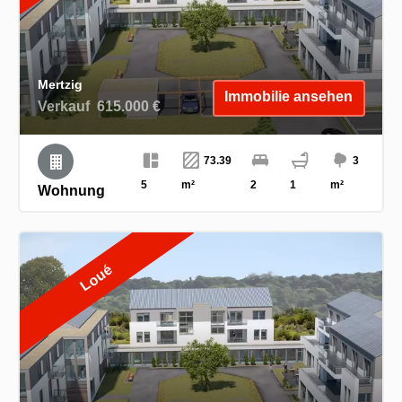
Mertzig
Immobilie ansehen
Verkauf
615.000 €
73.39
3
5
m²
2
1
m²
Wohnung
Loué