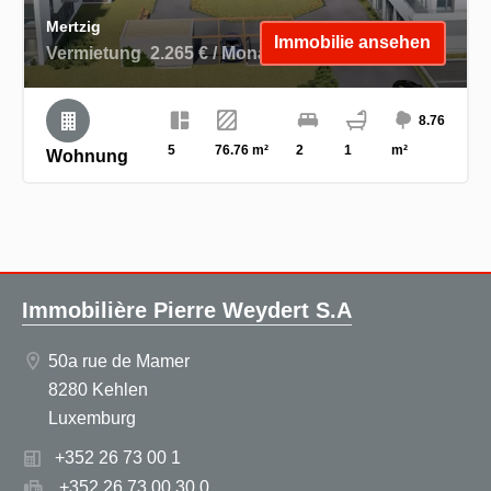
Mertzig
Immobilie ansehen
Vermietung
2.265 € / Monat (Kosten inklusive)
8.76
5
76.76 m²
2
1
m²
Wohnung
Immobilière Pierre Weydert S.A
50a rue de Mamer
8280 Kehlen
Luxemburg
+352 26 73 00 1
+352 26 73 00 30 0