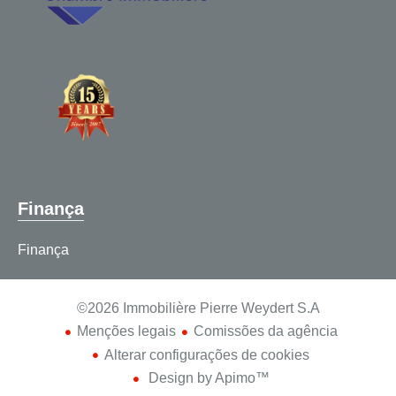
Finança
Finança
©2026 Immobilière Pierre Weydert S.A
Menções legais
Comissões da agência
Alterar configurações de cookies
Design by
Apimo™