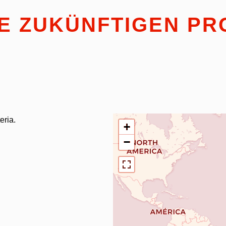
E ZUKÜNFTIGEN PR
eria.
+
−