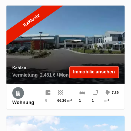
Exklusiv
Kehlen
Immobilie ansehen
Vermietung
2.451 € / Monat (Kosten inklusive)
7.39
4
66.26 m²
1
1
m²
Wohnung